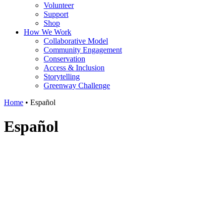
Volunteer
Support
Shop
How We Work
Collaborative Model
Community Engagement
Conservation
Access & Inclusion
Storytelling
Greenway Challenge
Home
•
Español
Español