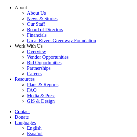
Skip
About
to
About Us
content
News & Stories
Our Staff
Board of Directors
Financials
Great Rivers Greenway Foundation
Work With Us
Overview
Vendor Opportunities
Bid Opportunities
Partnerships
Careers
Resources
Plans & Reports
FAQ
Media & Press
GIS & Design
Contact
Donate
Languages
English
Español