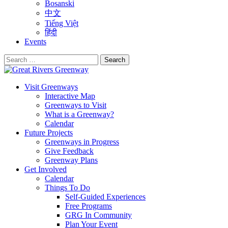
Bosanski
中文
Tiếng Việt
हिंदी
Events
Search
for:
Visit Greenways
Interactive Map
Greenways to Visit
What is a Greenway?
Calendar
Future Projects
Greenways in Progress
Give Feedback
Greenway Plans
Get Involved
Calendar
Things To Do
Self-Guided Experiences
Free Programs
GRG In Community
Plan Your Event